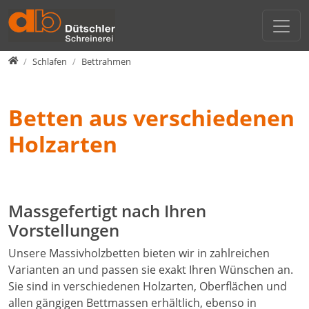
Direkt zur Hauptnavigation springen
Direkt zum Inhalt springen
Menu
Schlafen
Innenausbau
Samina Schlafsystem
Home
Schlafen
Bettrahmen
Wohnen / Kochen
Bettrahmen
Betten aus verschiedenen
Schlafen
Holzarten
Reparatur / Service
Beratung
Massgefertigt nach Ihren
Vorstellungen
Unsere Massivholzbetten bieten wir in zahlreichen
Varianten an und passen sie exakt Ihren Wünschen an.
Sie sind in verschiedenen Holzarten, Oberflächen und
allen gängigen Bettmassen erhältlich, ebenso in