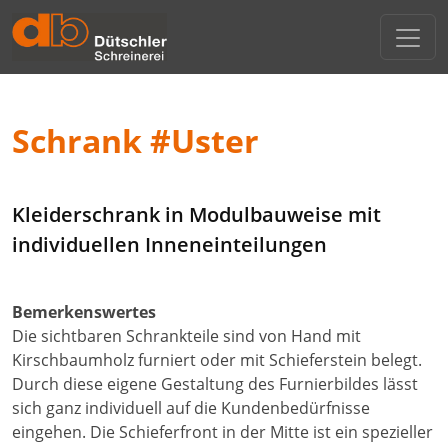
Direkt zur Hauptnavigation springen
Direkt zum Inhalt springen
Menu
Innenausbau
Wohnen / Kochen
Schrank #Uster
Schlafen
Kleiderschrank in Modulbauweise mit
Reparatur / Service
individuellen Inneneinteilungen
Beratung
Bemerkenswertes
Die sichtbaren Schrankteile sind von Hand mit
Kirschbaumholz furniert oder mit Schieferstein belegt.
Durch diese eigene Gestaltung des Furnierbildes lässt
sich ganz individuell auf die Kundenbedürfnisse
eingehen. Die Schieferfront in der Mitte ist ein spezieller