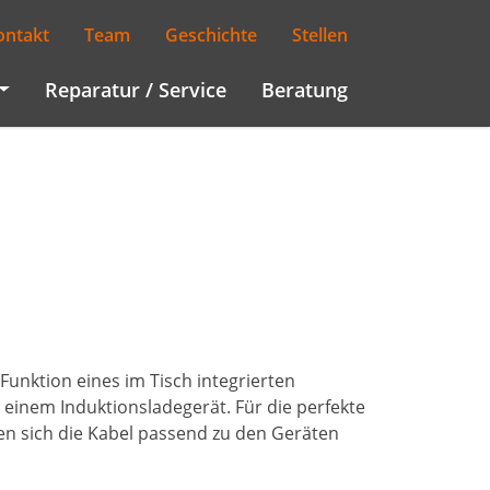
Menu
ontakt
Team
Geschichte
Stellen
Innenausbau
Reparatur / Service
Beratung
Wohnen / Kochen
Schlafen
Reparatur / Service
Beratung
Funktion eines im Tisch integrierten
 einem Induktionsladegerät. Für die perfekte
sen sich die Kabel passend zu den Geräten