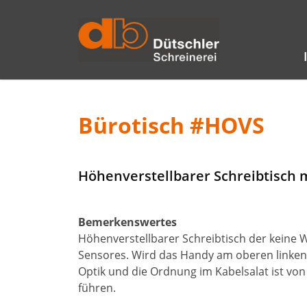
Direkt zur Hauptnavigation springen
Direkt zum Inhalt springen
Bürotisch #HOVS
Höhenverstellbarer Schreibtisch m
Bemerkenswertes
Höhenverstellbarer Schreibtisch der keine W
Sensores. Wird das Handy am oberen linken E
Optik und die Ordnung im Kabelsalat ist von
führen.