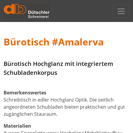
Direkt zur Hauptnavigation springen
Direkt zum Inhalt springen
Menu
Innenausbau
Wohnen / Kochen
Bürotisch #Amalerva
Schlafen
Bürotisch Hochglanz mit integriertem
Reparatur / Service
Schubladenkorpus
Beratung
Bemerkenswertes
Schreibtisch in edler Hochglanz Optik. Die seitlich
angeordneten Schubladen bieten praktischen und gut
zugänglichen Stauraum.
Materialien
Aussen Spanplatte weiss Hochglanz Mehrblattaufbau,